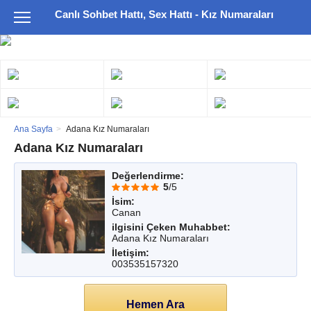
Canlı Sohbet Hattı, Sex Hattı - Kız Numaraları
Ana Sayfa
Adana Kız Numaraları
Adana Kız Numaraları
Değerlendirme:
5
/5
İsim:
Canan
ilgisini Çeken Muhabbet:
Adana Kız Numaraları
İletişim:
003535157320
Hemen Ara