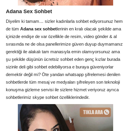
Adana Sex Sohbet
Diyelim ki tamam… sizler kadınlarla sohbet ediyorsunuz hem
de tüm
Adana sex sohbet
lerinin en kralı olacak şekilde ama
içinizde endişe de var özellikle de resim, video gönder & al
sırasında ne de olsa panellerimize güven duyup duymamanız
gerektiği ile alakalı tam manasıyla emin olamıyorsunuz ama
şu şekilde düşünün ücretsiz sohbet eden genç kızlar burada
sizinle deli gibi sohbet edebiliyorsa e buraya güveniyorlar
demektir değil mi? Öte yandan whatsapp şifrelemesi denilen
sohbetlerde tüm mesaj ve medyaları şifreleyen son teknoloji
konuşma gizleme servisi ile sizlere hizmet veriyoruz ayrıca
sohbetlerimiz skype sohbet özelliklerindedir.