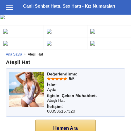
Canlı Sohbet Hattı, Sex Hattı - Kız Numaraları
Ana Sayfa
Ateşli Hat
Ateşli Hat
Değerlendirme:
5
/5
İsim:
Ayda
ilgisini Çeken Muhabbet:
Ateşli Hat
İletişim:
003535157320
Hemen Ara