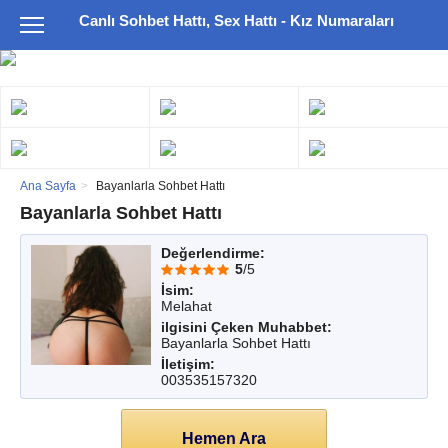
Canlı Sohbet Hattı, Sex Hattı - Kız Numaraları
Ana Sayfa
Bayanlarla Sohbet Hattı
Bayanlarla Sohbet Hattı
Değerlendirme:
5
/5
İsim:
Melahat
ilgisini Çeken Muhabbet:
Bayanlarla Sohbet Hattı
İletişim:
003535157320
Hemen Ara