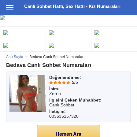
Canlı Sohbet Hattı, Sex Hattı - Kız Numaraları
Ana Sayfa
Bedava Canlı Sohbet Numaraları
Bedava Canlı Sohbet Numaraları
Değerlendirme:
5
/5
İsim:
Zerrin
ilgisini Çeken Muhabbet:
Canlı Sohbet
İletişim:
003535157320
Hemen Ara