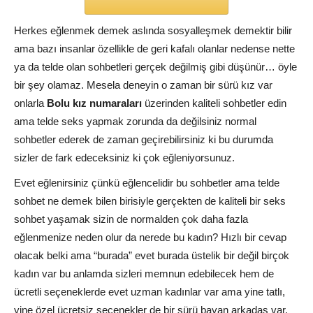
Herkes eğlenmek demek aslında sosyalleşmek demektir bilir
ama bazı insanlar özellikle de geri kafalı olanlar nedense nette
ya da telde olan sohbetleri gerçek değilmiş gibi düşünür… öyle
bir şey olamaz. Mesela deneyin o zaman bir sürü kız var
onlarla
Bolu kız numaraları
üzerinden kaliteli sohbetler edin
ama telde seks yapmak zorunda da değilsiniz normal
sohbetler ederek de zaman geçirebilirsiniz ki bu durumda
sizler de fark edeceksiniz ki çok eğleniyorsunuz.
Evet eğlenirsiniz çünkü eğlencelidir bu sohbetler ama telde
sohbet ne demek bilen birisiyle gerçekten de kaliteli bir seks
sohbet yaşamak sizin de normalden çok daha fazla
eğlenmenize neden olur da nerede bu kadın? Hızlı bir cevap
olacak belki ama “burada” evet burada üstelik bir değil birçok
kadın var bu anlamda sizleri memnun edebilecek hem de
ücretli seçeneklerde evet uzman kadınlar var ama yine tatlı,
yine özel ücretsiz seçenekler de bir sürü bayan arkadaş var.