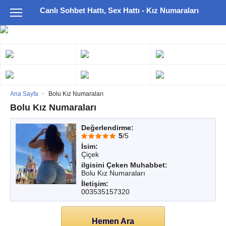
Canlı Sohbet Hattı, Sex Hattı - Kız Numaraları
Ana Sayfa
Bolu Kız Numaraları
Bolu Kız Numaraları
Değerlendirme:
5
/5
İsim:
Çiçek
ilgisini Çeken Muhabbet:
Bolu Kız Numaraları
İletişim:
003535157320
Hemen Ara