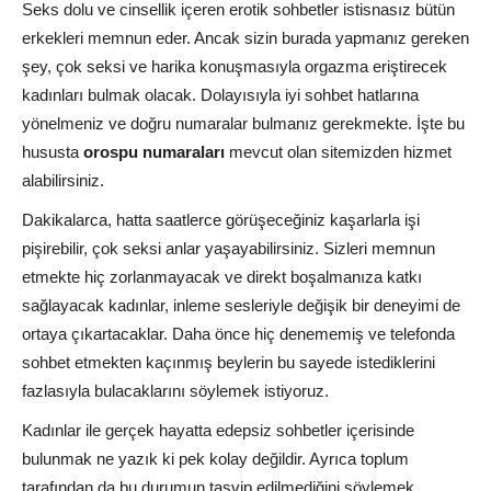
Seks dolu ve cinsellik içeren erotik sohbetler istisnasız bütün
erkekleri memnun eder. Ancak sizin burada yapmanız gereken
şey, çok seksi ve harika konuşmasıyla orgazma eriştirecek
kadınları bulmak olacak. Dolayısıyla iyi sohbet hatlarına
yönelmeniz ve doğru numaralar bulmanız gerekmekte. İşte bu
hususta
orospu numaraları
mevcut olan sitemizden hizmet
alabilirsiniz.
Dakikalarca, hatta saatlerce görüşeceğiniz kaşarlarla işi
pişirebilir, çok seksi anlar yaşayabilirsiniz. Sizleri memnun
etmekte hiç zorlanmayacak ve direkt boşalmanıza katkı
sağlayacak kadınlar, inleme sesleriyle değişik bir deneyimi de
ortaya çıkartacaklar. Daha önce hiç denememiş ve telefonda
sohbet etmekten kaçınmış beylerin bu sayede istediklerini
fazlasıyla bulacaklarını söylemek istiyoruz.
Kadınlar ile gerçek hayatta edepsiz sohbetler içerisinde
bulunmak ne yazık ki pek kolay değildir. Ayrıca toplum
tarafından da bu durumun tasvip edilmediğini söylemek