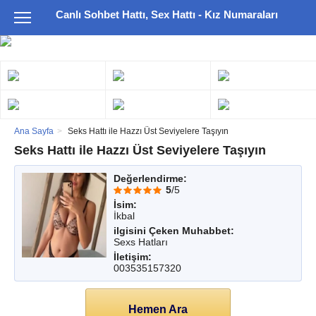
Canlı Sohbet Hattı, Sex Hattı - Kız Numaraları
Ana Sayfa
Seks Hattı ile Hazzı Üst Seviyelere Taşıyın
Seks Hattı ile Hazzı Üst Seviyelere Taşıyın
Değerlendirme:
5
/5
İsim:
İkbal
ilgisini Çeken Muhabbet:
Sexs Hatları
İletişim:
003535157320
Hemen Ara