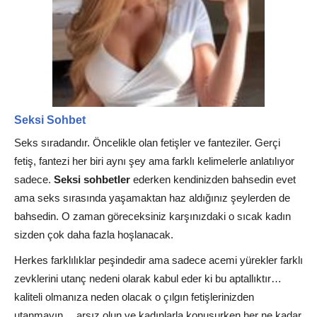
Seksi Sohbet
Seks sıradandır. Öncelikle olan fetişler ve fanteziler. Gerçi
fetiş, fantezi her biri aynı şey ama farklı kelimelerle anlatılıyor
sadece.
Seksi sohbetler
ederken kendinizden bahsedin evet
ama seks sırasında yaşamaktan haz aldığınız şeylerden de
bahsedin. O zaman göreceksiniz karşınızdaki o sıcak kadın
sizden çok daha fazla hoşlanacak.
Herkes farklılıklar peşindedir ama sadece acemi yürekler farklı
zevklerini utanç nedeni olarak kabul eder ki bu aptallıktır…
kaliteli olmanıza neden olacak o çılgın fetişlerinizden
utanmayın… arsız olun ve kadınlarla konuşurken her ne kadar