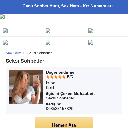
Canlı Sohbet Hattı, Sex Hattı - Kız Numaraları
Ana Sayfa
Seksi Sohbetler
Seksi Sohbetler
Değerlendirme:
5
/5
İsim:
Beril
ilgisini Çeken Muhabbet:
Seksi Sohbetler
İletişim:
003535157320
Hemen Ara