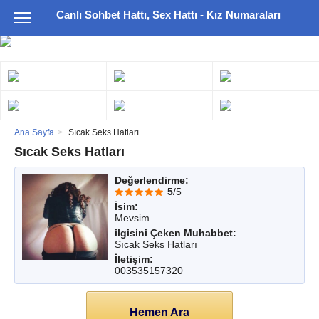
Canlı Sohbet Hattı, Sex Hattı - Kız Numaraları
Ana Sayfa
Sıcak Seks Hatları
Sıcak Seks Hatları
Değerlendirme:
5
/5
İsim:
Mevsim
ilgisini Çeken Muhabbet:
Sıcak Seks Hatları
İletişim:
003535157320
Hemen Ara