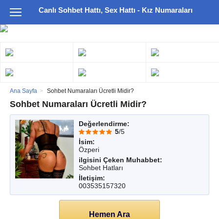
Canlı Sohbet Hattı, Sex Hattı - Kız Numaraları
Ana Sayfa
Sohbet Numaraları Ücretli Midir?
Sohbet Numaraları Ücretli Midir?
Değerlendirme:
5
/5
İsim:
Özperi
ilgisini Çeken Muhabbet:
Sohbet Hatları
İletişim:
003535157320
Hemen Ara