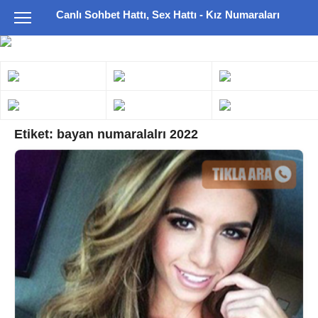
Canlı Sohbet Hattı, Sex Hattı - Kız Numaraları
Etiket:
bayan numaralalrı 2022