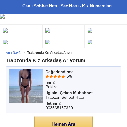
Canlı Sohbet Hattı, Sex Hattı - Kız Numaraları
Ana Sayfa
Trabzonda Kız Arkadaş Arıyorum
Trabzonda Kız Arkadaş Arıyorum
Değerlendirme:
5
/5
İsim:
Pakize
ilgisini Çeken Muhabbet:
Trabzon Sohbet Hattı
İletişim:
003535157320
Hemen Ara