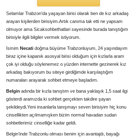
Selamlar Trabzon’da yaşayan birisi olarak ben de kız arkadaş
arayan kişilerden birisiyim.Artık canıma tak etti ne yapsam
olmuyor ama Sicaksohbethatlari sayesinde burada tanıştığım
birisiyle ilgili bilgiler vermek istiyorum.
İsmim
Necati
doğma büyüme Trabzonluyum, 24 yaşındayım
biraz içine kapanık asosyal birisi olduğum için kızlarla aram
çok iyi olduğu söylenemez o yüzden internette gezinerek kız
arkadaş bakıyorum bu siteye girdiğimde karşılaştığım
numaraları arayarak sohbet etmeye başladım.
Belgin
adında bir kızla tanıştım ve bana yaklaşık 1,5 saat ilgi
gösterdi aramızda ki sohbet gerçekten takdire şayan
şekildeydi.Yeni insanlarla tanışmayı seven birisiyim hiç konu
cinsellikten açılmamışken bizim normal havadan sudan
sohbetlerimiz cinselliğe kadar geldi.
Belgin’inde Trabzonlu olması benim için avantajdı, bayağı