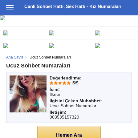
Canlı Sohbet Hattı, Sex Hattı - Kız Numaraları
Ana Sayfa
Ucuz Sohbet Numaraları
Ucuz Sohbet Numaraları
Değerlendirme:
5
/5
İsim:
İlknur
ilgisini Çeken Muhabbet:
Ucuz Sohbet Numaraları
İletişim:
003535157320
Hemen Ara