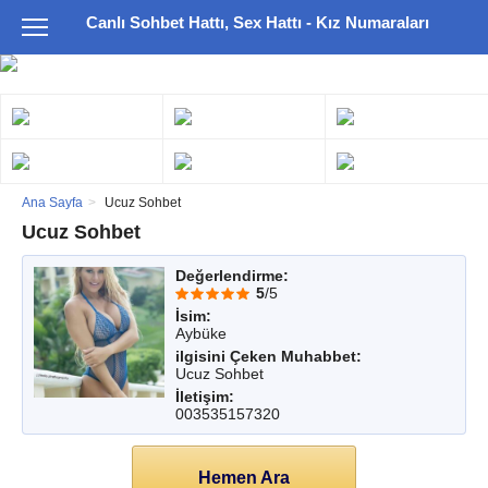
Canlı Sohbet Hattı, Sex Hattı - Kız Numaraları
Ana Sayfa
Ucuz Sohbet
Ucuz Sohbet
Değerlendirme:
5
/5
İsim:
Aybüke
ilgisini Çeken Muhabbet:
Ucuz Sohbet
İletişim:
003535157320
Hemen Ara