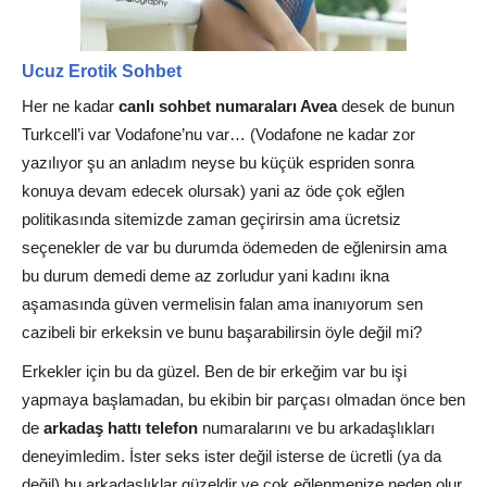
Ucuz Erotik Sohbet
Her ne kadar
canlı sohbet numaraları Avea
desek de bunun
Turkcell’i var Vodafone’nu var… (Vodafone ne kadar zor
yazılıyor şu an anladım neyse bu küçük espriden sonra
konuya devam edecek olursak) yani az öde çok eğlen
politikasında sitemizde zaman geçirirsin ama ücretsiz
seçenekler de var bu durumda ödemeden de eğlenirsin ama
bu durum demedi deme az zorludur yani kadını ikna
aşamasında güven vermelisin falan ama inanıyorum sen
cazibeli bir erkeksin ve bunu başarabilirsin öyle değil mi?
Erkekler için bu da güzel. Ben de bir erkeğim var bu işi
yapmaya başlamadan, bu ekibin bir parçası olmadan önce ben
de
arkadaş hattı telefon
numaralarını ve bu arkadaşlıkları
deneyimledim. İster seks ister değil isterse de ücretli (ya da
değil) bu arkadaşlıklar güzeldir ve çok eğlenmenize neden olur