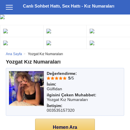
Canlı Sohbet Hattı, Sex Hattı - Kız Numaraları
Ana Sayfa
Yozgat Kız Numaraları
Yozgat Kız Numaraları
Değerlendirme:
5
/5
İsim:
Gülfidan
ilgisini Çeken Muhabbet:
Yozgat Kız Numaraları
İletişim:
003535157320
Hemen Ara