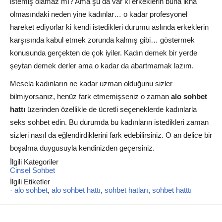
istemiş olamaz mı? Ama şu da var ki erkeklerin buna ikna
olmasındaki neden yine kadınlar… o kadar profesyonel
hareket ediyorlar ki kendi istedikleri durumu aslında erkeklerin
karşısında kabul etmek zorunda kalmış gibi… göstermek
konusunda gerçekten de çok iyiler. Kadın demek bir yerde
şeytan demek derler ama o kadar da abartmamak lazım.
Mesela kadınların ne kadar uzman olduğunu sizler
bilmiyorsanız, henüz fark etmemişseniz o zaman
alo sohbet
hattı
üzerinden özellikle de ücretli seçeneklerde kadınlarla
seks sohbet edin. Bu durumda bu kadınların istedikleri zaman
sizleri nasıl da eğlendirdiklerini fark edebilirsiniz. O an delice bir
boşalma duygusuyla kendinizden geçersiniz.
İlgili Kategoriler
Cinsel Sohbet
İlgili Etiketler
·
alo sohbet
,
alo sohbet hattı
,
sohbet hatları
,
sohbet hatttı