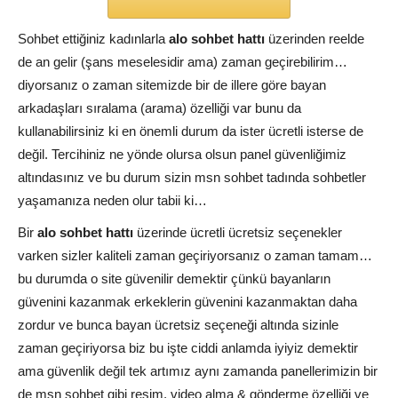
Sohbet ettiğiniz kadınlarla
alo sohbet hattı
üzerinden reelde
de an gelir (şans meselesidir ama) zaman geçirebilirim…
diyorsanız o zaman sitemizde bir de illere göre bayan
arkadaşları sıralama (arama) özelliği var bunu da
kullanabilirsiniz ki en önemli durum da ister ücretli isterse de
değil. Tercihiniz ne yönde olursa olsun panel güvenliğimiz
altındasınız ve bu durum sizin msn sohbet tadında sohbetler
yaşamanıza neden olur tabii ki…
Bir
alo sohbet hatt
ı
üzerinde ücretli ücretsiz seçenekler
varken sizler kaliteli zaman geçiriyorsanız o zaman tamam…
bu durumda o site güvenilir demektir çünkü bayanların
güvenini kazanmak erkeklerin güvenini kazanmaktan daha
zordur ve bunca bayan ücretsiz seçeneği altında sizinle
zaman geçiriyorsa biz bu işte ciddi anlamda iyiyiz demektir
ama güvenlik değil tek artımız aynı zamanda panellerimizin bir
de msn sohbet gibi resim, video alma & gönderme özelliği ve