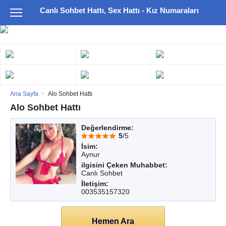
Canlı Sohbet Hattı, Sex Hattı - Kız Numaraları
Ana Sayfa
Alo Sohbet Hattı
Alo Sohbet Hattı
Değerlendirme:
5
/5
İsim:
Aynur
ilgisini Çeken Muhabbet:
Canlı Sohbet
İletişim:
003535157320
Hemen Ara