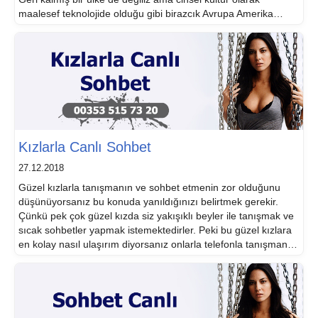
maalesef teknolojide olduğu gibi birazcık Avrupa Amerika
gerisindeyiz. Gerçi bunun güzel yanları da var ama kültür
anlamında konuşmayacağız, onu gerekirse başka […]
Kızlarla Canlı Sohbet
27.12.2018
Güzel kızlarla tanışmanın ve sohbet etmenin zor olduğunu
düşünüyorsanız bu konuda yanıldığınızı belirtmek gerekir.
Çünkü pek çok güzel kızda siz yakışıklı beyler ile tanışmak ve
sıcak sohbetler yapmak istemektedirler. Peki bu güzel kızlara
en kolay nasıl ulaşırım diyorsanız onlarla telefonla tanışmanız
mümkün olmaktadır. Kızlarla canlı sohbet için sadece telefon
etmeniz yeterli olacaktır. Her an sizlerle […]