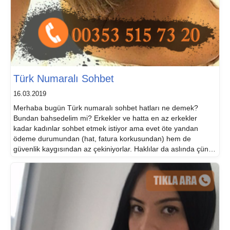
Türk Numaralı Sohbet
16.03.2019
Merhaba bugün Türk numaralı sohbet hatları ne demek?
Bundan bahsedelim mi? Erkekler ve hatta en az erkekler
kadar kadınlar sohbet etmek istiyor ama evet öte yandan
ödeme durumundan (hat, fatura korkusundan) hem de
güvenlik kaygısından az çekiniyorlar. Haklılar da aslında çünkü
güvenlik, gizlilik önemlidir özellikle de bu platformlarda çünkü
insanlar reeldeki hayatlarından çok daha açık […]