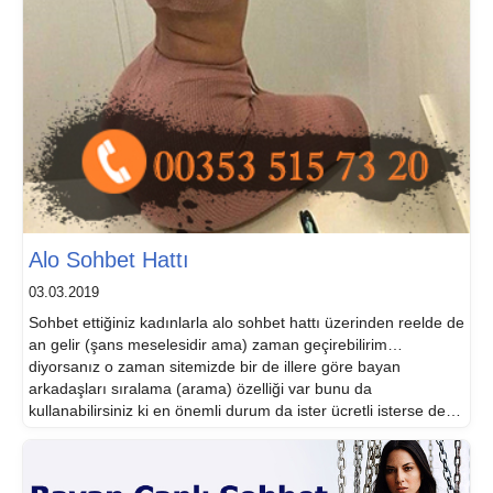
Alo Sohbet Hattı
03.03.2019
Sohbet ettiğiniz kadınlarla alo sohbet hattı üzerinden reelde de
an gelir (şans meselesidir ama) zaman geçirebilirim…
diyorsanız o zaman sitemizde bir de illere göre bayan
arkadaşları sıralama (arama) özelliği var bunu da
kullanabilirsiniz ki en önemli durum da ister ücretli isterse de
değil. Tercihiniz ne yönde olursa olsun panel güvenliğimiz
altındasınız ve bu durum sizin […]