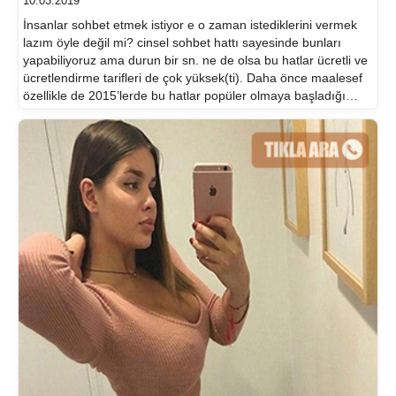
10.03.2019
İnsanlar sohbet etmek istiyor e o zaman istediklerini vermek
lazım öyle değil mi? cinsel sohbet hattı sayesinde bunları
yapabiliyoruz ama durun bir sn. ne de olsa bu hatlar ücretli ve
ücretlendirme tarifleri de çok yüksek(ti). Daha önce maalesef
özellikle de 2015’lerde bu hatlar popüler olmaya başladığı
zaman insanlar yüksek ücretlerle sizlere hizmet sundular.
Gerçi hizmet […]