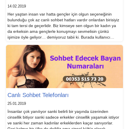
14.02.2019
Her yaştan insan var hatta gençler için olgun seçeneğinin
bulunduğu çok az canlı sohbet hatları vardır onlardan birisiyiz
ki tam tersi de geçerlidir. Biz kimseye sen olgun bir kadın ya
da erkeksin ama gençlerle konuşmayı sevmelisin çünkü
işimize öyle geliyor… demiyoruz tabii ki. Burada kullanıcı
sayısı fazla. Bolluk varsa bereket vardır o hesap herkes bu
[…]
Canlı Sohbet Telefonları
25.01.2019
İnsanlar çok yanılıyor sanki belirli bir yaşında üzerinden
cinsellik bitiyor sanki sadece erkekler cinsellik yaşamak istiyor
ve sanki her zaman kadınlar erkeklerden kaçar sanıyorlar.
Geri kalmış bir ülke de değiliz ama cinsel kültür olarak