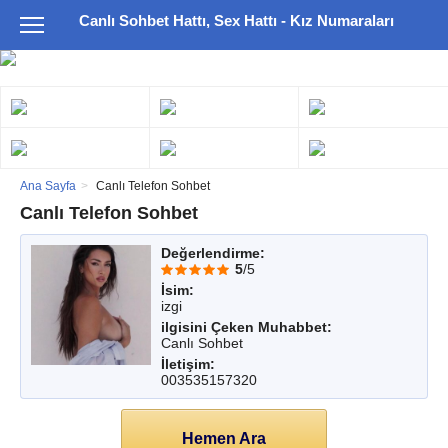
Canlı Sohbet Hattı, Sex Hattı - Kız Numaraları
Ana Sayfa
Canlı Telefon Sohbet
Canlı Telefon Sohbet
Değerlendirme:
5
/5
İsim:
izgi
ilgisini Çeken Muhabbet:
Canlı Sohbet
İletişim:
003535157320
Hemen Ara